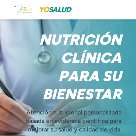
YO
SALUD
NUTRICIÓN
CLÍNICA
PARA SU
BIENESTAR
Atención nutricional personalizada
basada en evidencia científica para
mejorar su salud y calidad de vida.